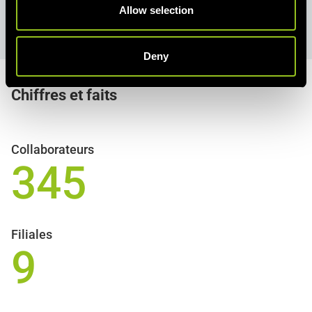
n
Allow selection
Next Portal
Deny
Chiffres
et faits
Collaborateurs
345
Filiales
9