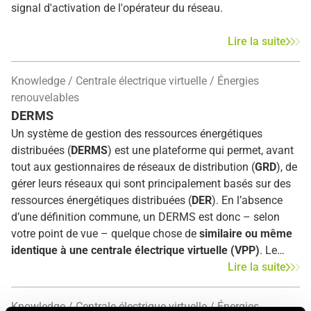
signal d'activation de l'opérateur du réseau.
Lire la suite
Knowledge
Centrale électrique virtuelle
Énergies
renouvelables
DERMS
Un système de gestion des ressources énergétiques
distribuées (
DERMS
) est une plateforme qui permet, avant
tout aux gestionnaires de réseaux de distribution (
GRD
), de
gérer leurs réseaux qui sont principalement basés sur des
ressources énergétiques distribuées (
DER
). En l’absence
d’une définition commune, un DERMS est donc – selon
votre point de vue – quelque chose de
similaire ou même
identique à une centrale électrique virtuelle (VPP)
. Le
grand public semble être d’accord sur certains aspects
Lire la suite
clés: DERMS est une plate-forme logicielle qui est utilisée
pour organiser le fonctionnement des DER agrégées au
Knowledge
Centrale électrique virtuelle
Énergies